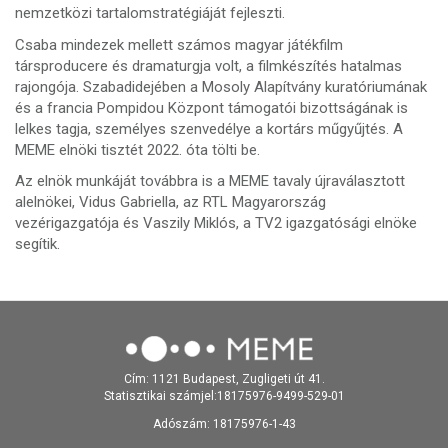
nemzetközi tartalomstratégiáját fejleszti.
Csaba mindezek mellett számos magyar játékfilm
társproducere és dramaturgja volt, a filmkészítés hatalmas
rajongója. Szabadidejében a Mosoly Alapítvány kuratóriumának
és a francia Pompidou Központ támogatói bizottságának is
lelkes tagja, személyes szenvedélye a kortárs műgyűjtés. A
MEME elnöki tisztét 2022. óta tölti be.
Az elnök munkáját továbbra is a MEME tavaly újraválasztott
alelnökei, Vidus Gabriella, az RTL Magyarország
vezérigazgatója és Vaszily Miklós, a TV2 igazgatósági elnöke
segítik.
Cím: 1121 Budapest, Zugligeti út 41.
Statisztikai számjel:18175976-9499-529-01
Adószám: 18175976-1-43