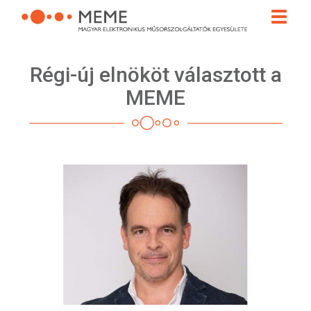
Ugrás
Toggle
a
naviga
tartalomra
Régi-új elnököt választott a
MEME