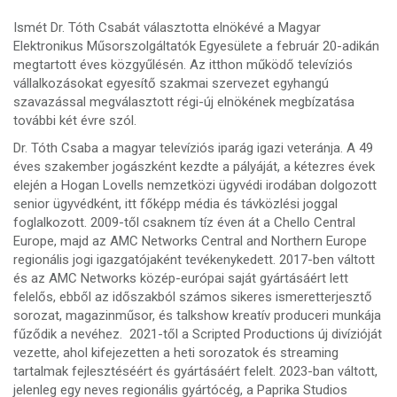
Ismét Dr. Tóth Csabát választotta elnökévé a Magyar
Elektronikus Műsorszolgáltatók Egyesülete a február 20-adikán
megtartott éves közgyűlésén. Az itthon működő televíziós
vállalkozásokat egyesítő szakmai szervezet egyhangú
szavazással megválasztott régi-új elnökének megbízatása
további két évre szól.
Dr. Tóth Csaba a magyar televíziós iparág igazi veteránja. A 49
éves szakember jogászként kezdte a pályáját, a kétezres évek
elején a Hogan Lovells nemzetközi ügyvédi irodában dolgozott
senior ügyvédként, itt főképp média és távközlési joggal
foglalkozott. 2009-től csaknem tíz éven át a Chello Central
Europe, majd az AMC Networks Central and Northern Europe
regionális jogi igazgatójaként tevékenykedett. 2017-ben váltott
és az AMC Networks közép-európai saját gyártásáért lett
felelős, ebből az időszakból számos sikeres ismeretterjesztő
sorozat, magazinműsor, és talkshow kreatív produceri munkája
fűződik a nevéhez. 2021-től a Scripted Productions új divízióját
vezette, ahol kifejezetten a heti sorozatok és streaming
tartalmak fejlesztéséért és gyártásáért felelt. 2023-ban váltott,
jelenleg egy neves regionális gyártócég, a Paprika Studios