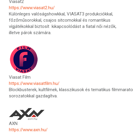
Viasat2
https://www.viasat2.hu/
Különleges valóságshowkkal, VIASAT3 produkciókkal,
főzőműsorokkal, csajos sitcomokkal és romantikus
vígjátékokkal biztosít kikapcsolódást a fiatal női nézők,
illetve párok számára.
Viasat Film
https://www.viasatfilm.hu/
Blockbusterek, kultfilmek, klasszikusok és tematikus filmmarat
sorozatokkal gazdagítva.
AXN
https://www.axn.hu/