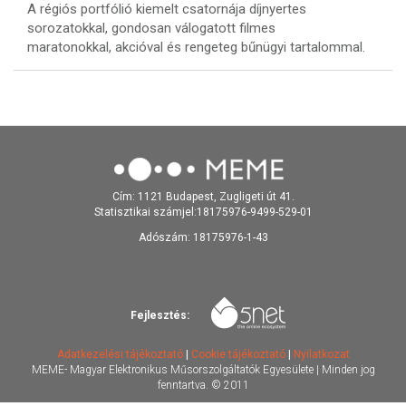
A régiós portfólió kiemelt csatornája díjnyertes
sorozatokkal, gondosan válogatott filmes
maratonokkal, akcióval és rengeteg bűnügyi tartalommal.
Cím: 1121 Budapest, Zugligeti út 41.
Statisztikai számjel:18175976-9499-529-01
Adószám: 18175976-1-43
Fejlesztés:
Adatkezelési tájékoztató
|
Cookie tájékoztató
|
Nyilatkozat
MEME- Magyar Elektronikus Műsorszolgáltatók Egyesülete | Minden jog
fenntartva. © 2011