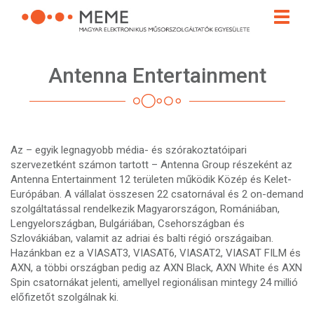
Ugrás
Toggle
a
naviga
tartalomra
Antenna Entertainment
Az – egyik legnagyobb média- és szórakoztatóipari
szervezetként számon tartott – Antenna Group részeként az
Antenna Entertainment 12 területen működik Közép és Kelet-
Európában. A vállalat összesen 22 csatornával és 2 on-demand
szolgáltatással rendelkezik Magyarországon, Romániában,
Lengyelországban, Bulgáriában, Csehországban és
Szlovákiában, valamit az adriai és balti régió országaiban.
Hazánkban ez a VIASAT3, VIASAT6, VIASAT2, VIASAT FILM és
AXN, a többi országban pedig az AXN Black, AXN White és AXN
Spin csatornákat jelenti, amellyel regionálisan mintegy 24 millió
előfizetőt szolgálnak ki.