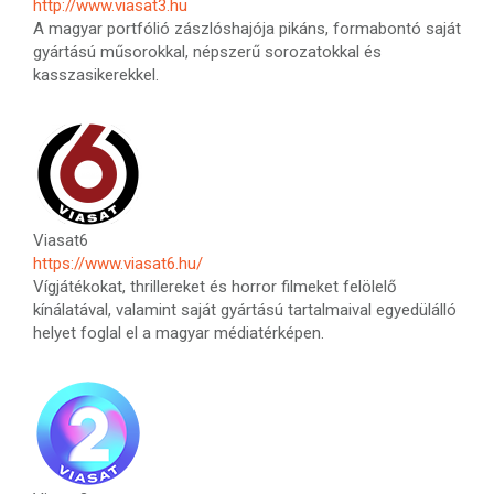
http://www.viasat3.hu
A magyar portfólió zászlóshajója pikáns, formabontó saját
gyártású műsorokkal, népszerű sorozatokkal és
kasszasikerekkel.
Viasat6
https://www.viasat6.hu/
Vígjátékokat, thrillereket és horror filmeket felölelő
kínálatával, valamint saját gyártású tartalmaival egyedülálló
helyet foglal el a magyar médiatérképen.