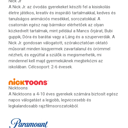
Nick Jr
A Nick Jr. az óvodás gyerekeket készíti fel a kisiskolás
életre játékos, kreatív és inspiráló tartalmakkal, kedves és
tanulságos animációs mesékkel, sorozatokkal. A
csatornán egész nap bármikor elérhetőek az olyan
közkedvelt tartalmak, mint például a Mancs őrjárat, Bubi
guppik, Dóra és barátai vagy a Láng és a szuperverdák. A
Nick Jr. gondosan válogatott, szórakoztatóan oktató
műsorait minden kisgyermek zavartalanul és örömmel
nézheti, és egyúttal a szülők is megismerhetik, mi
mindennel kell majd gyermeküknek megbirkózni az
iskolában. Célcsoport: 2-6 évesek.
Nicktoons
A Nicktoons a 4-10 éves gyerekek számára biztosít egész
napos válogatást a legjobb, legviccesebb és
legkalandosabb rajzfilmsorozatokból.