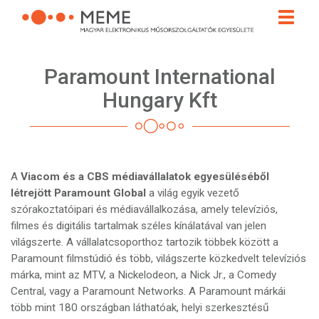
Ugrás
Toggle
a
naviga
tartalomra
Paramount International
Hungary Kft
A
Viacom és a CBS médiavállalatok egyesüléséből
létrejött Paramount Global
a világ egyik vezető
szórakoztatóipari és médiavállalkozása, amely televíziós,
filmes és digitális tartalmak széles kínálatával van jelen
világszerte. A vállalatcsoporthoz tartozik többek között a
Paramount filmstúdió és több, világszerte közkedvelt televíziós
márka, mint az MTV, a Nickelodeon, a Nick Jr., a Comedy
Central, vagy a Paramount Networks. A Paramount márkái
több mint 180 országban láthatóak, helyi szerkesztésű