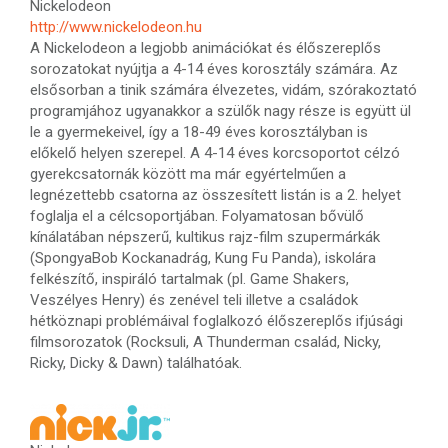
Nickelodeon
http://www.nickelodeon.hu
A Nickelodeon a legjobb animációkat és élőszereplős
sorozatokat nyújtja a 4-14 éves korosztály számára. Az
elsősorban a tinik számára élvezetes, vidám, szórakoztató
programjához ugyanakkor a szülők nagy része is együtt ül
le a gyermekeivel, így a 18-49 éves korosztályban is
előkelő helyen szerepel. A 4-14 éves korcsoportot célzó
gyerekcsatornák között ma már egyértelműen a
legnézettebb csatorna az összesített listán is a 2. helyet
foglalja el a célcsoportjában. Folyamatosan bővülő
kínálatában népszerű, kultikus rajz-film szupermárkák
(SpongyaBob Kockanadrág, Kung Fu Panda), iskolára
felkészítő, inspiráló tartalmak (pl. Game Shakers,
Veszélyes Henry) és zenével teli illetve a családok
hétköznapi problémáival foglalkozó élőszereplős ifjúsági
filmsorozatok (Rocksuli, A Thunderman család, Nicky,
Ricky, Dicky & Dawn) találhatóak.