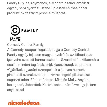
Family Guy, az Agymenők, a Modern család, emellett
egyedi, helyi gyártású stand-up estek és más hazai
produkciók teszik teljessé a műsorát.
Comedy Central Family
A Comedy-csoport legújabb tagja a Comedy Central
Family egy új, teljesen magyar nyelvű és az itthoni piac
igényeire szabott humorcsatorna. Szerethető szitkomok a
család minden tagjának, örök klasszikusok és premier
vígjátékok egyaránt szerepelnek a kedves humort,
pihentető szórakozást és szívmelengető pillanatokat
sugárzó adón. Főbb műsorok: Mike és Molly, Anyám,
borogass!, Jóbarátok, Kertvárosba száműzve, Így jártam
anyátokkal.