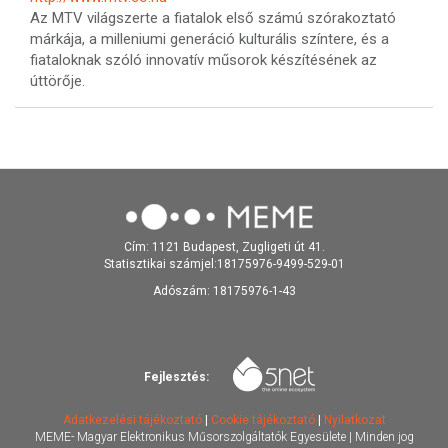
Az MTV világszerte a fiatalok első számú szórakoztató
márkája, a milleniumi generáció kulturális színtere, és a
fiataloknak szóló innovatív műsorok készítésének az
úttörője.
Cím: 1121 Budapest, Zugligeti út 41.
Statisztikai számjel:18175976-9499-529-01
Adószám: 18175976-1-43
Fejlesztés:
Adatkezelési tájékoztató
|
Cookie tájékoztató
|
Nyilatkozat
MEME- Magyar Elektronikus Műsorszolgáltatók Egyesülete | Minden jog