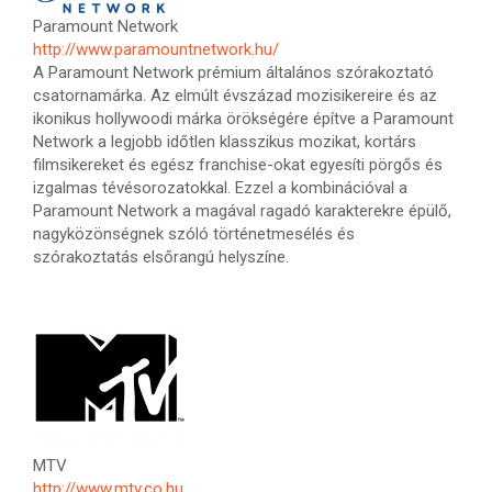
Paramount Network
http://www.paramountnetwork.hu/
A Paramount Network prémium általános szórakoztató
csatornamárka. Az elmúlt évszázad mozisikereire és az
ikonikus hollywoodi márka örökségére építve a Paramount
Network a legjobb időtlen klasszikus mozikat, kortárs
filmsikereket és egész franchise-okat egyesíti pörgős és
izgalmas tévésorozatokkal. Ezzel a kombinációval a
Paramount Network a magával ragadó karakterekre épülő,
nagyközönségnek szóló történetmesélés és
szórakoztatás elsőrangú helyszíne.
MTV
http://www.mtv.co.hu