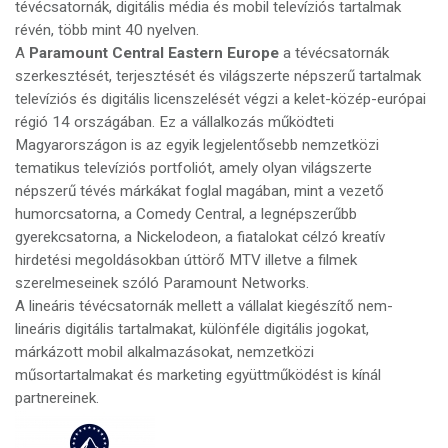
tévécsatornák, digitális média és mobil televíziós tartalmak
révén, több mint 40 nyelven.
A
Paramount Central Eastern Europe
a tévécsatornák
szerkesztését, terjesztését és világszerte népszerű tartalmak
televíziós és digitális licenszelését végzi a kelet-közép-európai
régió 14 országában. Ez a vállalkozás működteti
Magyarországon is az egyik legjelentősebb nemzetközi
tematikus televíziós portfoliót, amely olyan világszerte
népszerű tévés márkákat foglal magában, mint a vezető
humorcsatorna, a Comedy Central, a legnépszerűbb
gyerekcsatorna, a Nickelodeon, a fiatalokat célzó kreatív
hirdetési megoldásokban úttörő MTV illetve a filmek
szerelmeseinek szóló Paramount Networks.
A lineáris tévécsatornák mellett a vállalat kiegészítő nem-
lineáris digitális tartalmakat, különféle digitális jogokat,
márkázott mobil alkalmazásokat, nemzetközi
műsortartalmakat és marketing együttműködést is kínál
partnereinek.