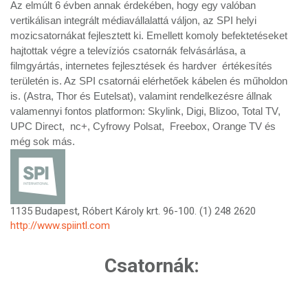
Az elmúlt 6 évben annak érdekében, hogy egy valóban
vertikálisan integrált médiavállalattá váljon, az SPI helyi
mozicsatornákat fejlesztett ki. Emellett komoly befektetéseket
hajtottak végre a televíziós csatornák felvásárlása, a
filmgyártás, internetes fejlesztések és hardver értékesítés
területén is. Az SPI csatornái elérhetőek kábelen és műholdon
is. (Astra, Thor és Eutelsat), valamint rendelkezésre állnak
valamennyi fontos platformon: Skylink, Digi, Blizoo, Total TV,
UPC Direct, nc+, Cyfrowy Polsat, Freebox, Orange TV és
még sok más.
1135 Budapest, Róbert Károly krt. 96-100. (1) 248 2620
http://www.spiintl.com
Csatornák: