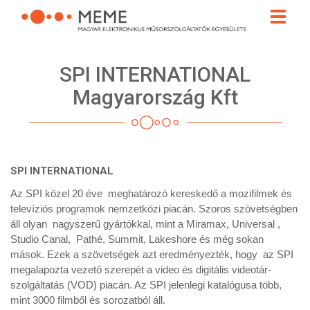
Ugrás
Toggle
a
naviga
tartalomra
SPI INTERNATIONAL
Magyarország Kft
SPI INTERNATIONAL
Az SPI közel 20 éve meghatározó kereskedő a mozifilmek és
televíziós programok nemzetközi piacán. Szoros szövetségben
áll olyan nagyszerű gyártókkal, mint a Miramax, Universal ,
Studio Canal, Pathé, Summit, Lakeshore és még sokan
mások. Ezek a szövetségek azt eredményezték, hogy az SPI
megalapozta vezető szerepét a video és digitális videotár-
szolgáltatás (VOD) piacán. Az SPI jelenlegi katalógusa több,
mint 3000 filmből és sorozatból áll.