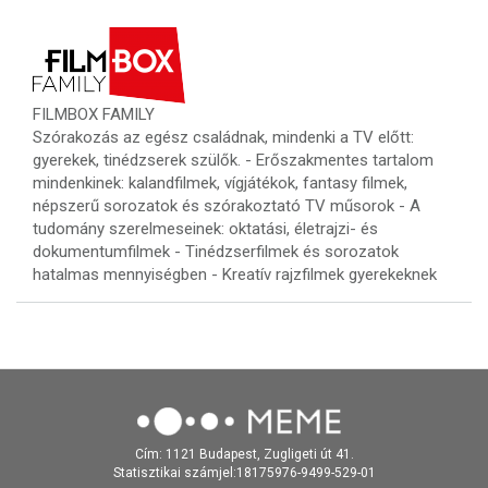
FILMBOX FAMILY
Szórakozás az egész családnak, mindenki a TV előtt:
gyerekek, tinédzserek szülők. - Erőszakmentes tartalom
mindenkinek: kalandfilmek, vígjátékok, fantasy filmek,
népszerű sorozatok és szórakoztató TV műsorok - A
tudomány szerelmeseinek: oktatási, életrajzi- és
dokumentumfilmek - Tinédzserfilmek és sorozatok
hatalmas mennyiségben - Kreatív rajzfilmek gyerekeknek
Cím: 1121 Budapest, Zugligeti út 41.
Statisztikai számjel:18175976-9499-529-01