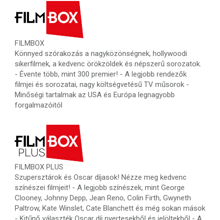
FILMBOX
Könnyed szórakozás a nagyközönségnek, hollywoodi
sikerfilmek, a kedvenc örökzöldek és népszerű sorozatok.
- Évente több, mint 300 premier! - A legjobb rendezők
filmjei és sorozatai, nagy költségvetésű TV műsorok -
Minőségi tartalmak az USA és Európa legnagyobb
forgalmazóitól
FILMBOX PLUS
Szupersztárok és Oscar díjasok! Nézze meg kedvenc
színészei filmjeit! - A legjobb színészek, mint George
Clooney, Johnny Depp, Jean Reno, Colin Firth, Gwyneth
Paltrow, Kate Winslet, Cate Blanchett és még sokan mások
- Kitűnő választék Oscar díj nyertesekből és jelöltekből - A