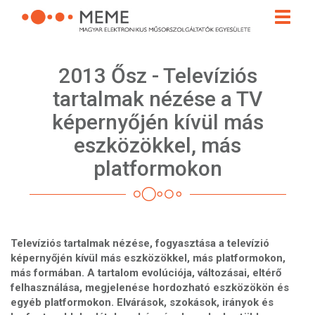
Ugrás
Toggle
a
naviga
tartalomra
2013 Ősz - Televíziós
tartalmak nézése a TV
képernyőjén kívül más
eszközökkel, más
platformokon
Televíziós tartalmak nézése, fogyasztása a televízió
képernyőjén kívül más eszközökkel, más platformokon,
más formában. A tartalom evolúciója, változásai, eltérő
felhasználása, megjelenése hordozható eszközökön és
egyéb platformokon. Elvárások, szokások, irányok és