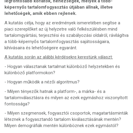
legfontosabb korlátok, nehézségek, melyek a több-
képernyős tartalomfogyasztás útjában állnak, illetve
lehetőségek, amik ebben rejlenek.
A kutatás célja, hogy az eredmények ismeretében segítse a
piaci szereplőket az új helyzetre való felkészülésben mind
tartalomgyártási, terjesztési és szabályozási oldalról, rávilágítva
a több-képernyős tartalomfogyasztás sajátosságaira,
kihívásaira és lehetőségeire egyaránt.
A kutatás során az alábbi kérdésekre kerestünk választ:
- Hogyan választanak tartalmat különböző helyzetekben és
különböző platformokon?
- Hogyan működik a nézői algoritmus?
- Milyen tényezők hatnak a platform-, a márka- és a
tartalomválasztásra és milyen az ezek egymáshoz viszonyított
fontossága?
- Milyen szegmensek, fogyasztói csoportok, magatartásminták
léteznek a fogyasztandó tartalom kiválasztásának mentén?
Milyen demográfiák mentén különböznek ezek egymástól?