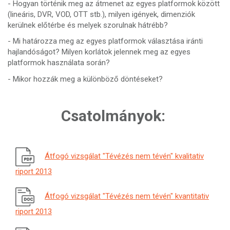
- Hogyan történik meg az átmenet az egyes platformok között
(lineáris, DVR, VOD, OTT stb.), milyen igények, dimenziók
kerülnek előtérbe és melyek szorulnak hátrébb?
- Mi határozza meg az egyes platformok választása iránti
hajlandóságot? Milyen korlátok jelennek meg az egyes
platformok használata során?
- Mikor hozzák meg a különböző döntéseket?
Csatolmányok:
Átfogó vizsgálat "Tévézés nem tévén" kvalitativ
riport 2013
Átfogó vizsgálat "Tévézés nem tévén" kvantitativ
riport 2013