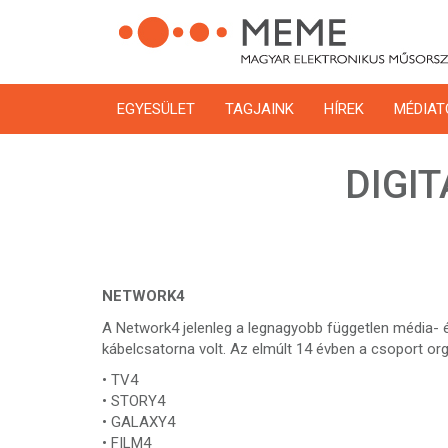
Ugrás
a
tartalomra
EGYESÜLET
TAGJAINK
HÍREK
MÉDIAT
DIGIT
NETWORK4
A Network4 jelenleg a legnagyobb független média- 
kábelcsatorna volt. Az elmúlt 14 évben a csoport orga
• TV4
• STORY4
• GALAXY4
• FILM4