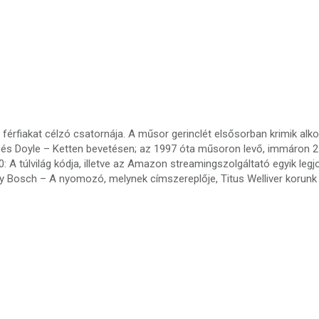
iakat célzó csatornája. A műsor gerinclét elsősorban krimik alkotj
le és Doyle – Ketten bevetésen; az 1997 óta műsoron levő, immáron 21
100: A túlvilág kódja, illetve az Amazon streamingszolgáltató egyik le
ry Bosch – A nyomozó, melynek címszereplője, Titus Welliver korunk 