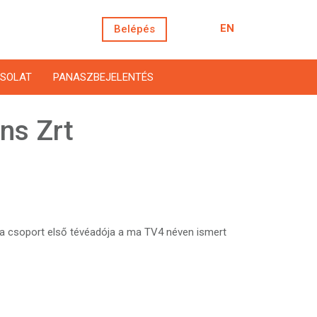
EN
Belépés
SOLAT
PANASZBEJELENTÉS
ns Zrt
 a csoport első tévéadója a ma TV4 néven ismert
: