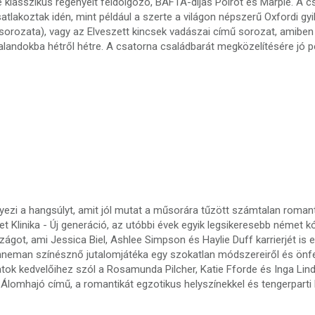
ie klasszikus regényeit feldolgozó, BAFTA-díjas Poirot és Marple. A 
tlakoztak idén, mint például a szerte a világon népszerű Oxfordi gyi
rozata), vagy az Elveszett kincsek vadászai című sorozat, amiben 
 kalandokba hétről hétre. A csatorna családbarát megközelítésére jó 
zi a hangsúlyt, amit jól mutat a műsorára tűzött számtalan romant
német Klinika - Új generáció, az utóbbi évek egyik legsikeresebb néme
ágot, ami Jessica Biel, Ashlee Simpson és Haylie Duff karrierjét is e
enneman színésznő jutalomjátéka egy szokatlan módszereiről és önfe
tok kedvelőihez szól a Rosamunda Pilcher, Katie Fforde és Inga Lin
lomhajó című, a romantikát egzotikus helyszínekkel és tengerparti k