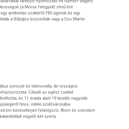
csavarokkal tarkított nyomozást és humort vegyítő
lkosságok (a Morse felügyelő című brit
egy antikvitás-szakértő FBI ügynök és egy
példák a Bűbájos boszorkák vagy a Doc Martin.
ikus sorozat és telenovella, de országos
t kórházsorozata. Célunk az egész család
lindította, és 11 évada alatt 19 kisebb-nagyobb
jűségéről híres, vidéki szülővárosába
dström bestsellerjeit feldolgozó, Álom és szerelem
alandokkal vegyítő két széria