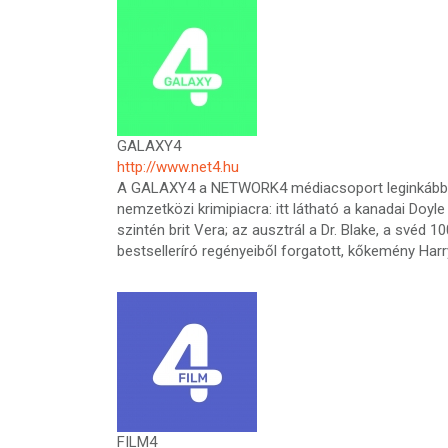
GALAXY4
http://www.net4.hu
A GALAXY4 a NETWORK4 médiacsoport leginkább férf
nemzetközi krimipiacra: itt látható a kanadai Doy
szintén brit Vera; az ausztrál a Dr. Blake, a svéd 
bestselleríró regényeiből forgatott, kőkemény Har
FILM4