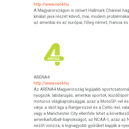
http://www.net4.hu
A Magyarországon is ismert Hallmark Channel hag
kínálat java részét kitevő, mai, modern problémák
az amerikai és az európai, főleg német, francia és a
ARENA4
http://www.net4.hu
Az ARENA4 Magyarország legújabb sportcsatornája,
nyugszik: labdarúgás, amerikai sportok, küzdősport
motoros világbajnoksággal, azaz a MotoGP-vel és az
várja: a skót liga a Rangersszel és a Celtic-kel, 
vagy a Manchester City ellenfele lehet a következő
amerikaifutball-bajnokságot, az NCAA-t, azaz az N
nézőt vonzza, a legnagyobb gyűrűket kapják a nye