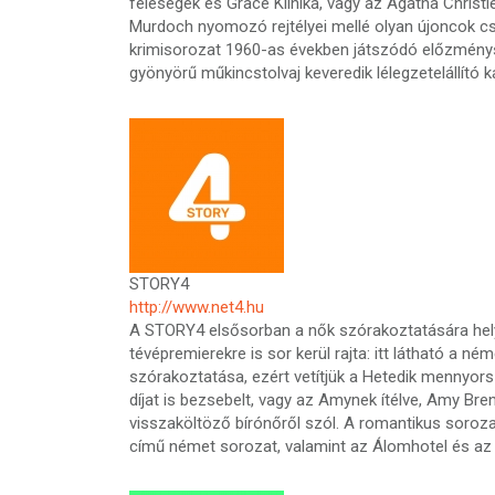
feleségek és Grace Klinika, vagy az Agatha Christ
Murdoch nyomozó rejtélyei mellé olyan újoncok csa
krimisorozat 1960-as években játszódó előzményso
gyönyörű műkincstolvaj keveredik lélegzetelállító
STORY4
http://www.net4.hu
A STORY4 elsősorban a nők szórakoztatására helye
tévépremierekre is sor kerül rajta: itt látható a 
szórakoztatása, ezért vetítjük a Hetedik mennyorsz
díjat is bezsebelt, vagy az Amynek ítélve, Amy Br
visszaköltöző bírónőről szól. A romantikus soroza
című német sorozat, valamint az Álomhotel és az Á