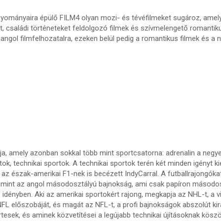
yományaira épülő FILM4 olyan mozi- és tévéfilmeket sugároz, amel
at, családi történeteket feldolgozó filmek és szívmelengető romanti
ngol filmfelhozatalra, ezeken belül pedig a romantikus filmek és a női k
 amely azonban sokkal több mint sportcsatorna: adrenalin a negyedi
ok, technikai sportok. A technikai sportok terén két minden igényt k
 észak-amerikai F1-nek is becézett IndyCarral. A futballrajongókat 
valamint az angol másodosztályú bajnokság, ami csak papíron másodos
 idényben. Aki az amerikai sportokért rajong, megkapja az NHL-t, a vi
FL előszobáját, és magát az NFL-t, a profi bajnokságok abszolút kir
rtesek, és aminek közvetítései a legújabb technikai újításoknak k