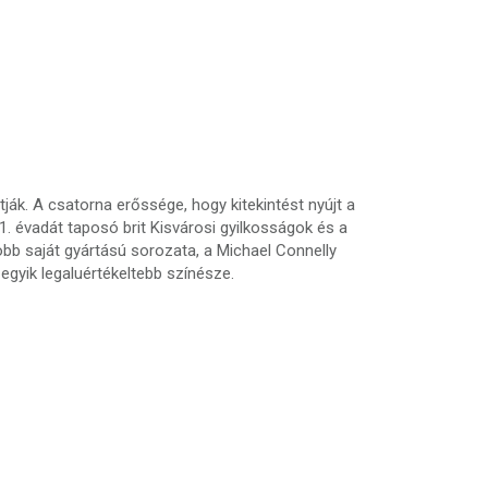
ák. A csatorna erőssége, hogy kitekintést nyújt a
. évadát taposó brit Kisvárosi gyilkosságok és a
gjobb saját gyártású sorozata, a Michael Connelly
egyik legaluértékeltebb színésze.