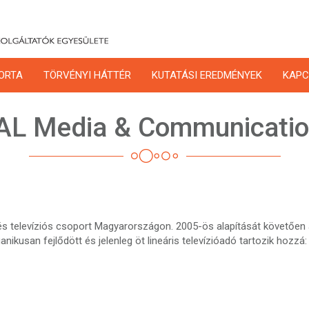
ORTA
TÖRVÉNYI HÁTTÉR
KUTATÁSI EREDMÉNYEK
KAPC
AL Media & Communicatio
és televíziós csoport Magyarországon. 2005-ös alapítását követően
nikusan fejlődött és jelenleg öt lineáris televízióadó tartozik hozzá